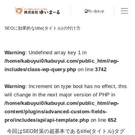
問い合わせ
SEOに効果的なtitle(タイトル)の付け方
Warning
: Undefined array key 1 in
/home/kabuyui0/kabuyui.com/public_html/wp-
includes/class-wp-query.php
on line
3742
Warning
: Increment on type bool has no effect, this
will change in the next major version of PHP in
/home/kabuyui0/kabuyui.com/public_html/wp-
content/plugins/advanced-custom-fields-
pro/includes/api/api-template.php
on line
652
今回はSEO対策の超基本であるtitle(タイトル)タグ