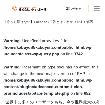
問い合わせ
【今さら聞けない】Facebook広告とは？わかりやすく解説！
Warning
: Undefined array key 1 in
/home/kabuyui0/kabuyui.com/public_html/wp-
includes/class-wp-query.php
on line
3742
Warning
: Increment on type bool has no effect, this
will change in the next major version of PHP in
/home/kabuyui0/kabuyui.com/public_html/wp-
content/plugins/advanced-custom-fields-
pro/includes/api/api-template.php
on line
652
世界中に多くのユーザーをもち、今や世界最大の規